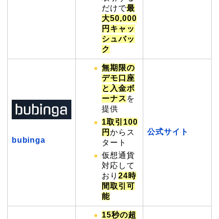
だけで
最
大50,000
円キャッ
シュバッ
ク
無期限の
デモ口座
と入金ボ
ーナス
を
提供
1取引100
公式サイト
円
からス
bubinga
タート
仮想通貨
対応して
おり
24時
間取引可
能
15秒の超