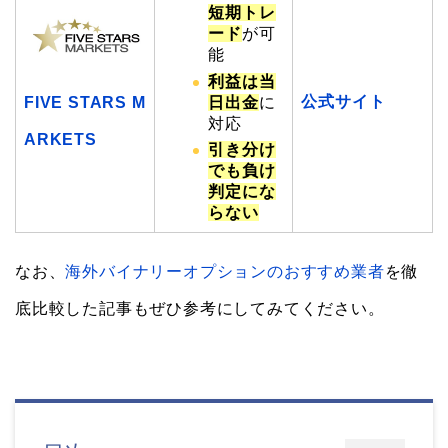
短期トレ
ード
が可
能
利益は当
公式サイト
日出金
に
FIVE STARS M
対応
ARKETS
引き分け
でも負け
判定にな
らない
なお、
海外バイナリーオプションのおすすめ業者
を徹
底比較した記事もぜひ参考にしてみてください。