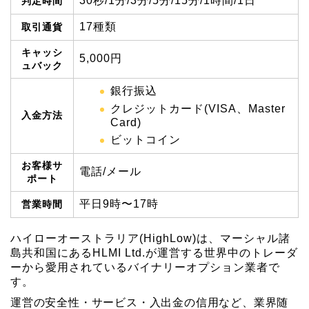
30秒/1分/3分/5分/15分/1時間/1日
判定時間
17種類
取引通貨
キャッシ
5,000円
ュバック
銀行振込
クレジットカード(VISA、Master
入金方法
Card)
ビットコイン
お客様サ
電話/メール
ポート
平日9時〜17時
営業時間
ハイローオーストラリア(HighLow)は、マーシャル諸
島共和国にあるHLMI Ltd.が運営する世界中のトレーダ
ーから愛用されているバイナリーオプション業者で
す。
運営の安全性・サービス・入出金の信用など、業界随