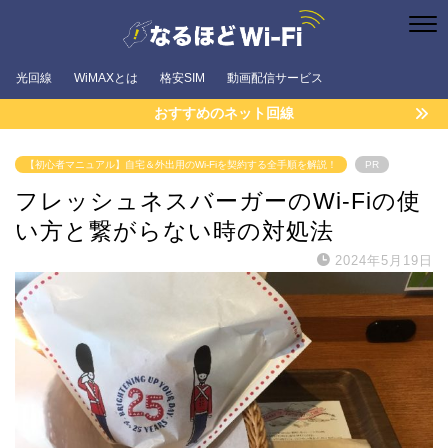
光回線
WiMAXとは
格安SIM
動画配信サービス
おすすめのネット回線
【初心者マニュアル】自宅＆外出用のWi-Fiを契約する全手順を解説！
PR
フレッシュネスバーガーのWi-Fiの使
い方と繋がらない時の対処法
2024年5月19日