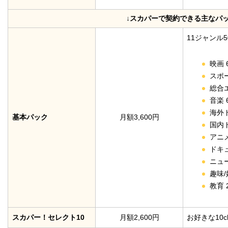
↓スカパーで契約できる主なパッ
11ジャンル5
映画 
スポー
総合エ
音楽 
海外ド
基本パック
月額3,600円
国内ド
アニメ
ドキュ
ニュー
趣味/
教育 
スカパー！セレクト10
月額2,600円
お好きな10