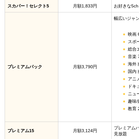
スカパー！セレクト5
月額1,833円
お好きな5c
幅広いジャン
映画 
スポー
総合エ
音楽 
海外ド
プレミアムパック
月額3,790円
国内ド
アニメ
ドキュ
ニュー
趣味/
教育 
プレミアムパ
プレミアム15
月額3,124円
見放題