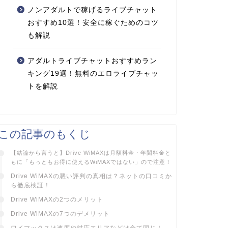
ノンアダルトで稼げるライブチャット
おすすめ10選！安全に稼ぐためのコツ
も解説
アダルトライブチャットおすすめラン
キング19選！無料のエロライブチャッ
トを解説
この記事のもくじ
【結論から言うと】Drive WiMAXは
月額料金・年間料金と
もに「もっともお得に使えるWiMAXではない」ので注意！
Drive WiMAXの悪い評判の真相は？ネットの口コミか
ら徹底検証！
Drive WiMAXの2つのメリット
Drive WiMAXの7つのデメリット
ワイマックスは速度や対応エリアなどは全て同じ！