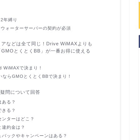
2年縛り
はウォーターサーバーの契約が必須
などは全て同じ！Drive WiMAXよりも
GMOとくとくBB」が一番お得に使える
 WiMAXで決まり！
ならGMOとくとくBBで決まり！
つの疑問について回答
ルはある？
替できる？
ートセンターはどこ？
法と違約金は？
ャッシュバックやキャンペーンはある？