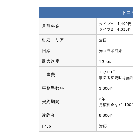
ドコ
タイプA：4,400円
月額料金
タイプB：4,620円
対応エリア
全国
回線
光コラボ回線
最大速度
1Gbps
16,500円
工事費
事業者変更時は無
事務手数料
3,300円
2年
契約期間
月額料金を+1,1
違約金
8,800円
IPv6
対応