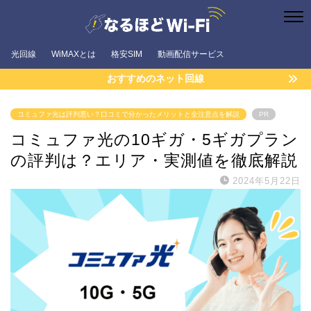
光回線
WiMAXとは
格安SIM
動画配信サービス
おすすめのネット回線
コミュファ光は評判悪い？口コミで分かったメリットと全注意点を解説
PR
コミュファ光の10ギガ・5ギガプラン
の評判は？エリア・実測値を徹底解説
2024年5月22日