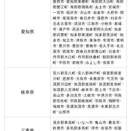
愛西市･愛知郡東郷町･海部郡大治町･海部
郡蟹江町･海部郡飛島村･あま市･安城市･
一宮市･稲沢市･犬山市･岩倉市･大府市･岡
崎市･尾張旭市･春日井市･蒲郡市･刈谷市･
北名古屋市･清須市･江南市･小牧市･新城
市･瀬戸市･高浜市･知多郡阿久比町･知多
愛知県
郡武豊町･知多郡東浦町･知多郡美浜町･知
多市･知立市･津島市･東海市･常滑市･豊明
市･豊川市･豊田市･豊橋市･長久手市･名古
屋市･西尾市･西春日井郡豊山町･日進市･
丹羽郡大口町･丹羽郡扶桑町･額田郡幸田
町･半田市･碧南市･みよし市･弥富市
安八郡安八町･安八郡神戸町･揖斐郡揖斐
川町･恵那市･大垣市･各務原市･可児市･加
茂郡川辺町･加茂郡坂祝町･加茂郡富加町･
加茂郡八百津町･岐阜市･郡上市･下呂市･
岐阜県
高山市･多治見市･土岐市･中津川市･羽島
郡笠松町･羽島郡岐南町･羽島市･飛騨市･
瑞穂市･美濃加茂市･美濃市･本巣郡北方
町･山県市
員弁郡東員町･いなべ市･亀山市･桑名市･
鈴鹿市･多気郡多気町･津市･名張市･松阪
三重県