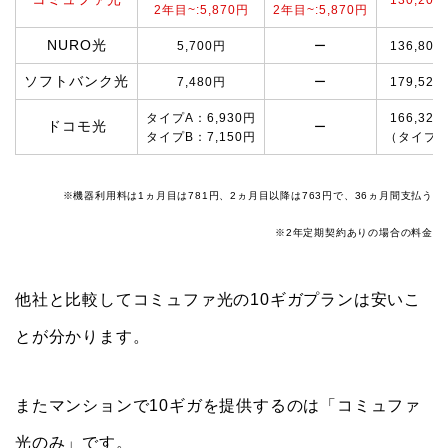
2年目~:5,870円
2年目~:5,870円
NURO光
5,700円
ー
136,800
ソフトバンク光
7,480円
ー
179,520
タイプA：6,930円
166,320
ドコモ光
ー
タイプB：7,150円
（タイプA
※機器利用料は1ヵ月目は781円、2ヵ月目以降は763円で、36ヵ月間支払う
※2年定期契約ありの場合の料金
他社と比較してコミュファ光の10ギガプランは安いこ
とが分かります。
またマンションで10ギガを提供するのは「コミュファ
光のみ」です。