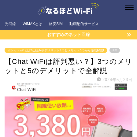
光回線
WiMAXとは
格安SIM
動画配信サービス
おすすめのネット回線
ポケットwifiとは?仕組みやデメリット3つとメリット5つから徹底解説!
PR
【Chat WiFiは評判悪い？】3つのメリ
ットと5のデメリットで全解説
2024年5月23日