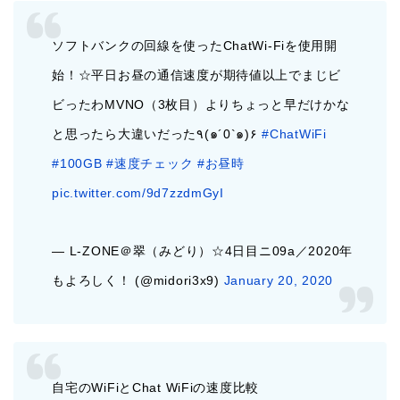
ソフトバンクの回線を使ったChatWi-Fiを使用開
始！☆平日お昼の通信速度が期待値以上でまじビ
ビったわMVNO（3枚目）よりちょっと早だけかな
と思ったら大違いだった٩(๑´0`๑)۶
#ChatWiFi
#100GB
#速度チェック
#お昼時
pic.twitter.com/9d7zzdmGyI
— L-ZONE＠翠（みどり）☆4日目ニ09a／2020年
もよろしく！ (@midori3x9)
January 20, 2020
自宅のWiFiとChat WiFiの速度比較