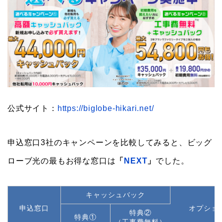
公式サイト：
https://biglobe-hikari.net/
申込窓口3社のキャンペーンを比較してみると、ビッグ
ローブ光の最もお得な窓口は
「
NEXT
」
でした。
キャッシュバック
申込窓口
オプショ
特典②
特典①