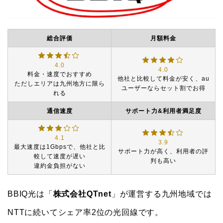
総合評価
月額料金
4.0
4.0
料金・速度でおすすめ
他社と比較して料金が安く、au
ただしエリアは九州地方に限ら
ユーザーならセット割でお得
れる
通信速度
サポート力&利用者満足度
4.1
3.9
最大速度は1Gbpsで、他社と比
サポート力が高く、利用者の評
較して速度が遅い
判も高い
違約金負担がない
BBIQ光は「
株式会社QTnet
」が運営する九州地域では
NTTに続いてシェア率2位の光回線です。