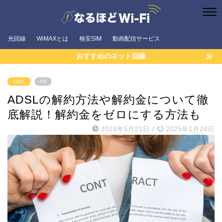
光回線
WiMAXとは
格安SIM
動画配信サービス
おすすめのネット回線
ADSL
PR
ADSLの解約方法や解約金について徹
底解説！解約金をゼロにする方法も
2024年5月21日
/
2025年1月24日