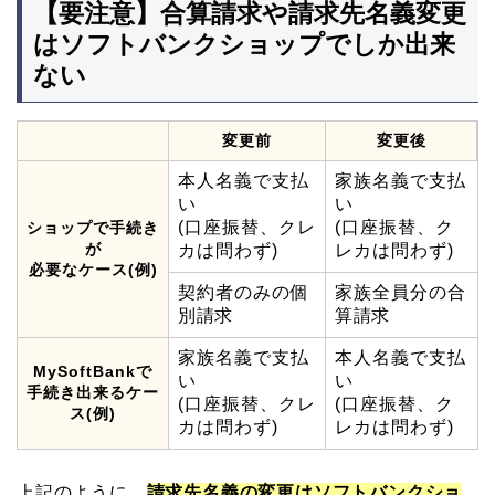
【要注意】合算請求や請求先名義変更
はソフトバンクショップでしか出来
ない
変更前
変更後
本人名義で支払
家族名義で支払
い
い
(口座振替、クレ
(口座振替、ク
ショップで手続き
が
カは問わず)
レカは問わず)
必要なケース(例)
契約者のみの個
家族全員分の合
別請求
算請求
家族名義で支払
本人名義で支払
MySoftBankで
い
い
手続き出来るケー
(口座振替、クレ
(口座振替、ク
ス(例)
カは問わず)
レカは問わず)
上記のように、
請求先名義の変更はソフトバンクショ