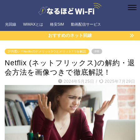
光回線
WiMAXとは
格安SIM
動画配信サービス
おすすめのネット回線
評判悪い？Netflixのデメリット3つとメリット7つを解説
PR
Netflix (ネットフリックス)の解約・退
会方法を画像つきで徹底解説！
2024年5月25日
/
2025年7月29日