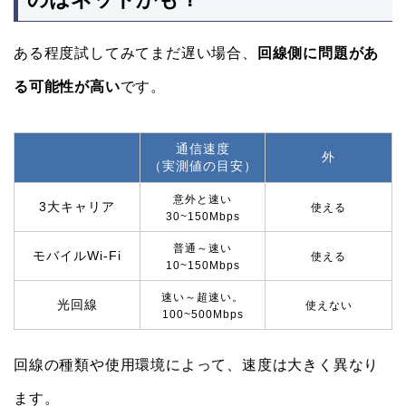
ある程度試してみてまだ遅い場合、
回線側に問題があ
る可能性が高い
です。
通信速度
外
（実測値の目安）
意外と速い
3大キャリア
使える
30~150Mbps
普通～速い
モバイルWi-Fi
使える
10~150Mbps
速い～超速い。
光回線
使えない
100~500Mbps
回線の種類や使用環境によって、速度は大きく異なり
ます。