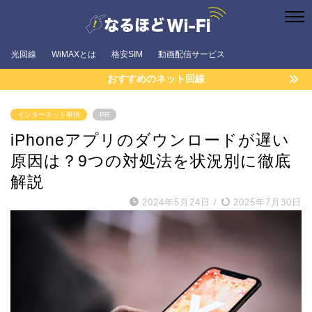
光回線
WiMAXとは
格安SIM
動画配信サービス
おすすめのネット回線
インターネット事情
PR
iPhoneアプリのダウンロードが遅い
原因は？9つの対処法を状況別に徹底
解説
2024年5月24日
/
2025年7月30日