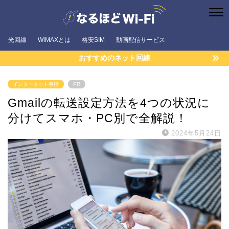
光回線
WiMAXとは
格安SIM
動画配信サービス
おすすめのネット回線
インターネット事情
PR
Gmailの転送設定方法を4つの状況に
分けてスマホ・PC別で全解説！
2024年5月24日