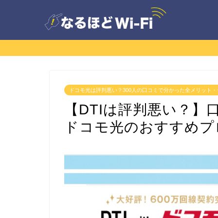
ドコモ光は評判悪い？300人の口コミで分かった全メリット
【DTIは評判悪い？
ドコモ光のおすすめプ