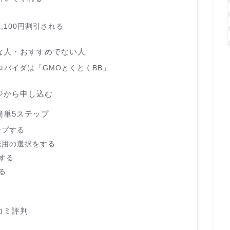
,100円割引される
すめな人・おすすめでない人
バイダは「GMOとくとくBB」
ージから申し込む
は簡単5ステップ
ンプする
転用の選択をする
択する
る
口コミ評判