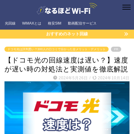
光回線
WiMAXとは
格安SIM
動画配信サービス
おすすめのネット回線
ドコモ光は評判悪い？300人の口コミで分かった全メリット・デメリット
PR
【ドコモ光の回線速度は遅い？】速度
が遅い時の対処法と実測値を徹底解説
2024年5月26日
/
2024年10月14日