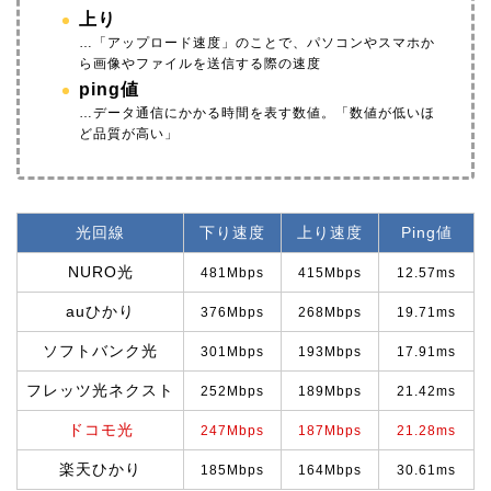
上り
…「アップロード速度」のことで、パソコンやスマホか
ら画像
やファイルを送信する際の速度
ping値
…データ通信にかかる時間を表す数値。「数値が低いほ
ど品質が高い」
光回線
下り速度
上り速度
Ping値
NURO光
481Mbps
415Mbps
12.57ms
auひかり
376Mbps
268Mbps
19.71ms
ソフトバンク光
301Mbps
193Mbps
17.91ms
フレッツ光ネクスト
252Mbps
189Mbps
21.42ms
ドコモ光
247Mbps
187Mbps
21.28ms
楽天ひかり
185Mbps
164Mbps
30.61ms