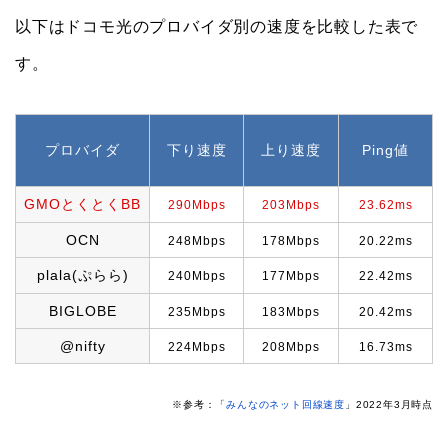
以下はドコモ光のプロバイダ別の速度を比較した表で
す。
プロバイダ
下り速度
上り速度
Ping値
GMOとくとくBB
290Mbps
203Mbps
23.62ms
OCN
248Mbps
178Mbps
20.22ms
plala(ぷらら)
240Mbps
177Mbps
22.42ms
BIGLOBE
235Mbps
183Mbps
20.42ms
@nifty
224Mbps
208Mbps
16.73ms
※参考：「
みんなのネット回線速度
」2022年3月時点