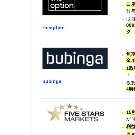
口座
付
取
00
theoption
ク
無
金
1取
ト
bubinga
仮
4
1
が
利
引