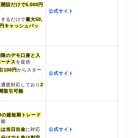
開設だけで5,000円
公式サイト
与
引するだけで
最大50,
0円キャッシュバッ
期限のデモ口座と入
ボーナス
を提供
引100円
からスター
公式サイト
想通貨対応しており
2
時間取引可能
5秒の超短期トレード
可能
公式サイト
益は当日出金
に対応
き分けでも負け判定