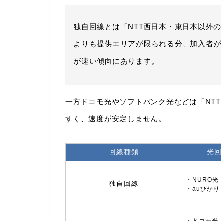
独自回線とは「NTT西日本・東日本以外
よりも提供エリアが限られる分、加入者
が速い傾向にあります。
一方ドコモ光やソフトバンク光などは「NT
すく、速度が安定しません。
回線種類
光
・NURO光
独自回線
・auひかり
・ドコモ光