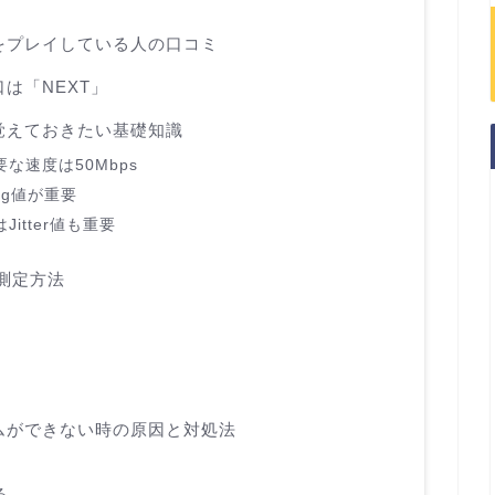
をプレイしている人の口コミ
は「NEXT」
覚えておきたい基礎知識
な速度は50Mbps
ng値が重要
itter値も重要
の測定方法
ムができない時の原因と対処法
る