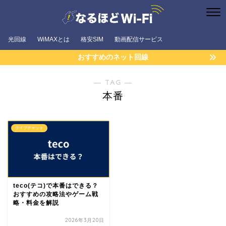
光回線
WiMAXとは
格安SIM
動画配信サービス
おすすめのネット回線
― TAG ―
本番
ライブチャット
teco(テコ)で本番はできる？
おすすめの攻略法やゲーム戦
略・料金を解説
2026年3月20日