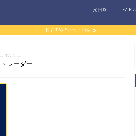
光回線
WiM
おすすめのネット回線
― TAG ―
ントレーダー