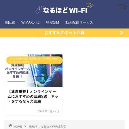
光回線
WiMAXとは
格安SIM
動画配信サービス
おすすめのネット回線
【21社を徹底比較】光回線おすすめ6選と失敗し
ない選び方｜2025年1月
【速度重視】オンラインゲー
ムにおすすめの回線5選｜ネッ
トをするなら光回線
2024年5月27日
HOME
投稿者：なるほどWiFi編集部